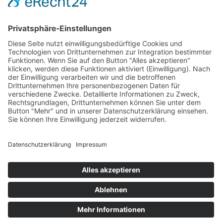
Planquadrat Design GmbH
Am Nachtigallenwäldchen 24
41749 Viersen
info@plan2-design.de
+49 - 241 - 99 00 20-0
© Planquadrat Design GmbH 2026, Powered by
KMR IT